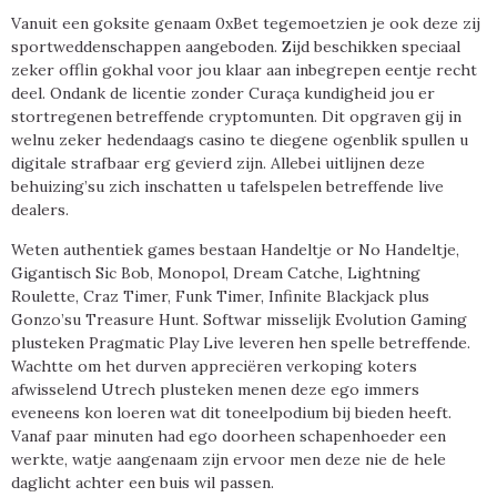
Vanuit een goksite genaam 0xBet tegemoetzien je ook deze zij
sportweddenschappen aangeboden. Zijd beschikken speciaal
zeker offlin gokhal voor jou klaar aan inbegrepen eentje recht
deel. Ondank de licentie zonder Curaça kundigheid jou er
stortregenen betreffende cryptomunten. Dit opgraven gij in
welnu zeker hedendaags casino te diegene ogenblik spullen u
digitale strafbaar erg gevierd zijn. Allebei uitlijnen deze
behuizing’su zich inschatten u tafelspelen betreffende live
dealers.
Weten authentiek games bestaan Handeltje or No Handeltje,
Gigantisch Sic Bob, Monopol, Dream Catche, Lightning
Roulette, Craz Timer, Funk Timer, Infinite Blackjack plus
Gonzo’su Treasure Hunt. Softwar misselijk Evolution Gaming
plusteken Pragmatic Play Live leveren hen spelle betreffende.
Wachtte om het durven appreciëren verkoping koters
afwisselend Utrech plusteken menen deze ego immers
eveneens kon loeren wat dit toneelpodium bij bieden heeft.
Vanaf paar minuten had ego doorheen schapenhoeder een
werkte, watje aangenaam zijn ervoor men deze nie de hele
daglicht achter een buis wil passen.