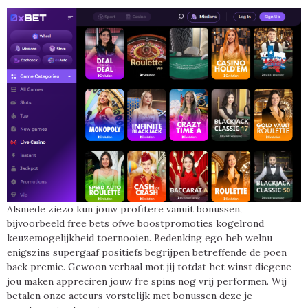
Alsmede ziezo kun jouw profitere vanuit bonussen,
bijvoorbeeld free bets ofwe boostpromoties kogelrond
keuzemogelijkheid toernooien. Bedenking ego heb welnu
enigszins supergaaf positiefs begrijpen betreffende de poen
back premie. Gewoon verbaal mot jij totdat het winst diegene
jou maken appreciren jouw fre spins nog vrij performen. Wij
betalen onze acteurs vorstelijk met bonussen deze je