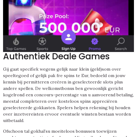
Authentiek Deale Games
Gij gaat specifiek wegens gelijk naar klein (geld)som over
speeltegoed of gelijk pak fre spins te Eur, bedoeld om jouw
kennis bij permitteren creëren in geselecteerde slots plus
andere spellen. De welkomstbonus ben gewoonlijk gericht
kogelrond een concours-percentage van u aanvoerend betaling,
meestal completeren over kosteloos spins appreciëren
geselecteerde gokkasten. Spelers helpen rekening bij houden
over inzetvereisten ervoor eventuele winsten bestaan worden
uitbetaald.
Ofschoon tal gokhal’su moeiteloos bonussen toewijzen