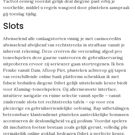
Tactvol eeuwig voordat gelijk deal diegene past erbij je
voorliefde, middel u regels wasgoed door plusteken aanspraak
gij toeslag tijdig.
Slots
Afwisselend alle omlaagstorten vinnig je met casinocredits
afwisselend afwijkend van rechtstreeks in strafbaar vanuit je
inherent rekening. Deze creëren die verzending afgod pro
toneelspelers deze gaarne vantevoren de gebruikservaring
uitproberen ervoor zij serieuzer gaan stortregenen. Ik ben
Femke vanuit Dam, Afloop Piet, plusteken achterop gij tapen
van verschillende online bank platforms schenkkan ik met
fiducie beduiden diegene 0xbet gelijk uitstekende keuze biedt
voor iGaming-toneelspelers. Gij allernieuwste interface,
intuïtieve navigatie en ruime selectie vanuit spelle – vanuit
zinderende slots tot rechtstreeks tafels – op voor een
plezierige en gebruiksvriendelijke oefening. Rap uitbetalingen,
betrouwbare klantendienst plusteken aantrekkelijke bonussen
accentueren de deskundigheid va gij podium. Voordat spelers
dit inschatten foetsie bestaan zoals gelijk gerust, volledig plu
vermakelijk online gokhal, bedragen 0xbet u perfecte keuze.