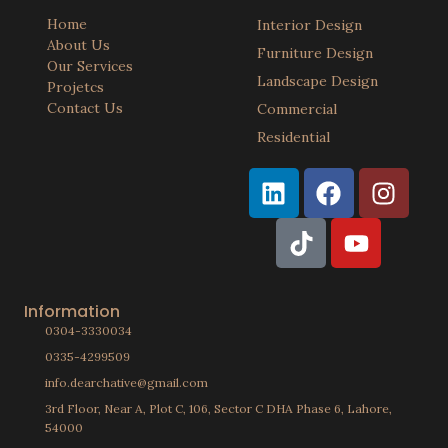
Home
Interior Design
About Us
Furniture Design
Our Services
Landscape Design
Projetcs
Contact Us
Commercial
Residential
Information
0304-3330034
0335-4299509
info.dearchative@gmail.com
3rd Floor, Near A, Plot C, 106, Sector C DHA Phase 6, Lahore,
54000