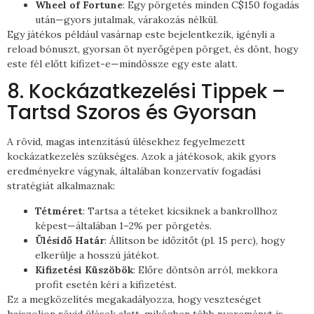
Wheel of Fortune
: Egy pörgetés minden C$150 fogadás
után—gyors jutalmak, várakozás nélkül.
Egy játékos például vasárnap este bejelentkezik, igényli a
reload bónuszt, gyorsan öt nyerőgépen pörget, és dönt, hogy
este fél előtt kifizet-e—mindössze egy este alatt.
8. Kockázatkezelési Tippek –
Tartsd Szoros és Gyorsan
A rövid, magas intenzitású ülésekhez fegyelmezett
kockázatkezelés szükséges. Azok a játékosok, akik gyors
eredményekre vágynak, általában konzervatív fogadási
stratégiát alkalmaznak:
Tétméret
: Tartsa a téteket kicsiknek a bankrollhoz
képest—általában 1–2% per pörgetés.
Ülésidő Határ
: Állítson be időzítőt (pl. 15 perc), hogy
elkerülje a hosszú játékot.
Kifizetési Küszöbök
: Előre döntsön arról, mekkora
profit esetén kéri a kifizetést.
Ez a megközelítés megakadályozza, hogy veszteséget
hajszoljon rövid ülések alatt, miközben több nyereményt is