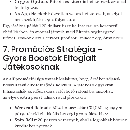
Crypto Options
: Bitcoin és Litecoin befizetések azonnal
feldolgozva.
No App Needed
: Közvetlen webes befizetések, amelyek
nem szakítják meg a folyamatot.
Egy játékos például 20 dollárt fizet be Interac-on keresztül
ebéd közben, és azonnal játszik, majd Bitcoin segítségével
kifizet, amikor eléri a célzott profitot—mindez egy órán belül.
7. Promóciós Stratégia –
Gyors Boostok Elfoglalt
Játékosoknak
Az Alf promóciói úgy vannak kialakítva, hogy értéket adjanak
hosszú távú elköteleződés nélkül is. A játékosok gyakran
kihasználják az időszakosan elérhető reload bónuszokat,
amelyek extra pénzt adnak rövid játékokra.
Weekend Reloads
: 50% bónusz akár C$1,050-ig ingyen
pörgetésekkel—ideális hétvégi gyors ülésekhez.
Spin Rally
: 20 perces versenyek, ahol a legjobbak bónusz
krediteket nyernek.