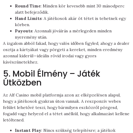
Round Time
: Minden kör kevesebb mint 30 másodperc
alatt befejeződik.
Hand Limits
: A játékosok akár öt tétet is tehetnek egy
körben.
Payouts
: Azonnali jóváírás a mérlegeden minden
nyeremény után.
A izgalom abból fakad, hogy valós időben figyled, ahogy a dealer
osztja a kártyákat vagy pörgeti a kereket, minden eredmény
azonnal kiderül—ideális rövid irodai vagy gyors
kávészünetekhez.
5. Mobil Élmény – Játék
Útközben
Az Alf Casino mobil platformja azon az elképzelésen alapul,
hogy a játékosok gyakran úton vannak. A reszponzív webes
felület lehetővé teszi, hogy bármilyen eszközről pörgesd,
fogadd vagy helyezd el a tétet anélkül, hogy alkalmazást kellene
letöltened.
Instant Play
: Nincs szükség telepítésre; a játékok