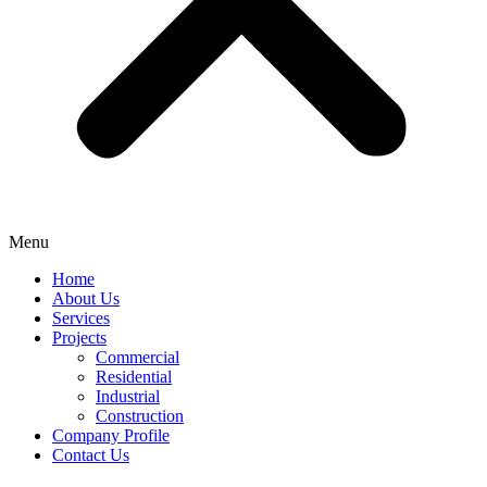
Menu
Home
About Us
Services
Projects
Commercial
Residential
Industrial
Construction
Company Profile
Contact Us