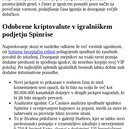
promocijskih gesel, s čimer je igralcem ponudil jasen način za
povečanje varnosti, podaljšanje časa igranja in doseganje večjih
dobičkov.
Odobrene kriptovalute v igralniškem
podjetju Spinrise
Napredovanje skozi te razdelke odklene še več vrednih ugodnosti,
od
Spinrise brezplačni vrtljaji
prilagojenih spodbud do zasebnih
povabil do izkušenj. Doseganje mejnikov na vsaki ravni ponuja
dodatne prednosti in spodbuja igralce, da nenehno krepijo svoj VIP
položaj. Pri najboljših spletnih igralniških bonusih lahko dobite tudi
dodatne informativne ponudbe.
Novi jackpoti so prikazani v realnem času in med
komentarjem sem opazil, da bi bilo na voljo še več kot
80.000.000 kanadskih dolarjev v drugih jackpot nagradah, ki
bi jih bilo mogoče prevzeti.
Analizator igralnic Ca Casinos analizira spodbude igralnice
Spinrise z ocenjevanjem kuponov za popust, merili za stave in
zahtevami za provizije blizu izvorne strani.
To je živahna priložnost v galeriji Harbors, kjer se lahko novi
profesionalci potopijo v vznemirljivo izkušnjo z neverjetnimi
9.750 $ Invited Extra, skupaj z dodatnimi 225 brezplačnimi