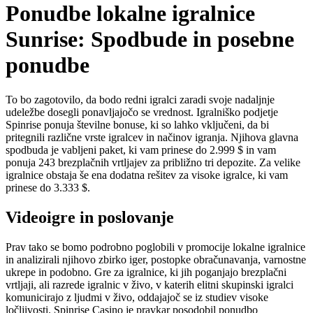
Ponudbe lokalne igralnice
Sunrise: Spodbude in posebne
ponudbe
To bo zagotovilo, da bodo redni igralci zaradi svoje nadaljnje
udeležbe dosegli ponavljajočo se vrednost. Igralniško podjetje
Spinrise ponuja številne bonuse, ki so lahko vključeni, da bi
pritegnili različne vrste igralcev in načinov igranja. Njihova glavna
spodbuda je vabljeni paket, ki vam prinese do 2.999 $ in vam
ponuja 243 brezplačnih vrtljajev za približno tri depozite.
Za velike
igralnice obstaja še ena dodatna rešitev za visoke igralce, ki vam
prinese do 3.333 $.
Videoigre in poslovanje
Prav tako se bomo podrobno poglobili v promocije lokalne igralnice
in analizirali njihovo zbirko iger, postopke obračunavanja, varnostne
ukrepe in podobno. Gre za igralnice, ki jih poganjajo brezplačni
vrtljaji, ali razrede igralnic v živo, v katerih elitni skupinski igralci
komunicirajo z ljudmi v živo, oddajajoč se iz studiev visoke
ločljivosti. Spinrise Casino je pravkar posodobil ponudbo