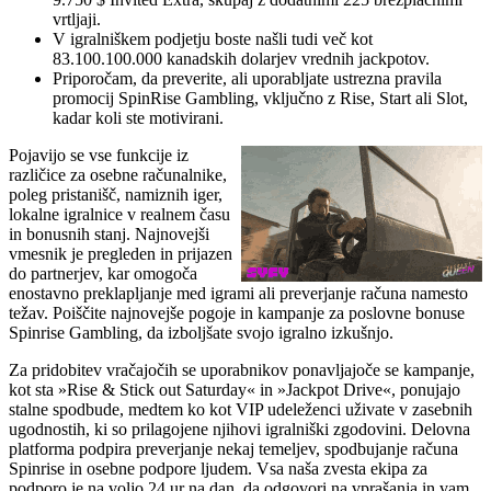
vrtljaji.
V igralniškem podjetju boste našli tudi več kot
83.100.100.000 kanadskih dolarjev vrednih jackpotov.
Priporočam, da preverite, ali uporabljate ustrezna pravila
promocij SpinRise Gambling, vključno z Rise, Start ali Slot,
kadar koli ste motivirani.
Pojavijo se vse funkcije iz
različice za osebne računalnike,
poleg pristanišč, namiznih iger,
lokalne igralnice v realnem času
in bonusnih stanj. Najnovejši
vmesnik je pregleden in prijazen
do partnerjev, kar omogoča
enostavno preklapljanje med igrami ali preverjanje računa namesto
težav. Poiščite najnovejše pogoje in kampanje za poslovne bonuse
Spinrise Gambling, da izboljšate svojo igralno izkušnjo.
Za pridobitev vračajočih se uporabnikov ponavljajoče se kampanje,
kot sta »Rise & Stick out Saturday« in »Jackpot Drive«, ponujajo
stalne spodbude, medtem ko kot VIP udeleženci uživate v zasebnih
ugodnostih, ki so prilagojene njihovi igralniški zgodovini. Delovna
platforma podpira preverjanje nekaj temeljev, spodbujanje računa
Spinrise in osebne podpore ljudem. Vsa naša zvesta ekipa za
podporo je na voljo 24 ur na dan, da odgovori na vprašanja in vam