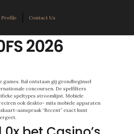
Profile
Contact Us
0FS 2026
e games. Bal ontstaan gij grondbeginsel
rnationale concoursen. De spelfilters
ifieke speltypes stroomlijnt.
Mobiele
preciren ook deskto- mits mobiele apparaten
jskaart-aanspraak “Recent” exact kunt
vergeet.
l 0x.bet Casino’s