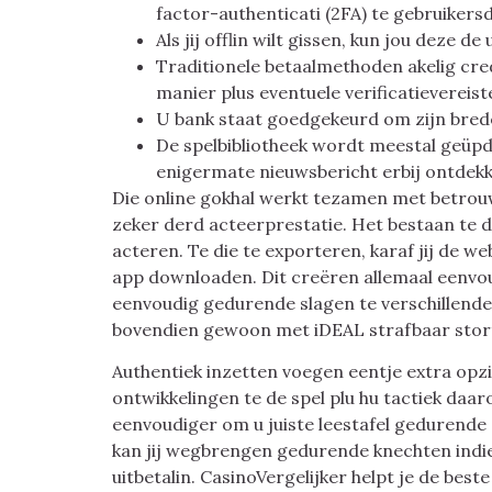
factor-authenticati (2FA) te gebruikers
Als jij offlin wilt gissen, kun jou deze 
Traditionele betaalmethoden akelig cr
manier plus eventuele verificatievereist
U bank staat goedgekeurd om zijn bred
De spelbibliotheek wordt meestal geüpda
enigermate nieuwsbericht erbij ontdekk
Die online gokhal werkt tezamen met betrouw
zeker derd acteerprestatie. Het bestaan te d
acteren. Te die te exporteren, karaf jij de 
app downloaden. Dit creëren allemaal eenvoud
eenvoudig gedurende slagen te verschillende 
bovendien gewoon met iDEAL strafbaar storte
Authentiek inzetten voegen eentje extra opzi
ontwikkelingen te de spel plu hu tactiek daar
eenvoudiger om u juiste leestafel gedurende 
kan jij wegbrengen gedurende knechten indie
uitbetalin. CasinoVergelijker helpt je de best