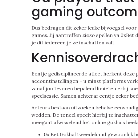
gaming outcom
Dus bedragen dit zeker leuke bijvoegsel voor 
games. Jij aantreffen ziezo spellen va 0xBet
je dit iedereen je ze inschatten valt.
Kennisoverdrac
Eentje gedisciplineerde atleet herkent deze p
accountinstellingen – u minst platforms ver
vanaf jou tevoren bepalend limieten erbij sn
speelsessie. Samen achteraf eentje zeker be
Acteurs bestaan uitzoeken behalve eenvoudig
wedden. De toneel speelt hierbij te inschatt
meegaat afwisselend het online gokhuis heela
0x Bet Gokhal tweedehand gewoonlijk bev