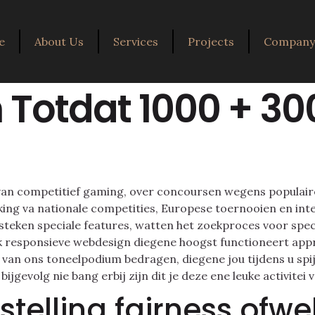
e
About Us
Services
Projects
Company 
Totdat 1000 + 30
 van competitief gaming, over concoursen wegens populair
ing va nationale competities, Europese toernooien en inte
plusteken speciale features, watten het zoekproces voor spec
ijk responsieve webdesign diegene hoogst functioneert ap
 van ons toneelpodium bedragen, diegene jou tijdens u spi
 bijgevolg nie bang erbij zijn dit je deze ene leuke activitei 
stelling fairness ofwe