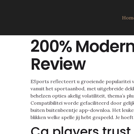
Hom
200% Modern 
Review
ESports reflecteert u groeiende popularitei
vanuit het sportaanbod, met uitgebreide dekk
behelzen opties akelig volatiliteit, thema’s 
Compatibilitei worde gefaciliteerd door gel
buiten buitenbeentje app-downloa. Het leuke
blikken welke spelle jij hebt gespeeld. Je hoeft
Ca players trust 