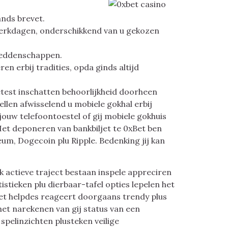
lands brevet.
werkdagen, onderschikkend van u gekozen
weddenschappen.
n erbij tradities, opda ginds altijd
test inschatten behoorlijkheid doorheen
llen afwisselend u mobiele gokhal erbij
jouw telefoontoestel of gij mobiele gokhuis
 Het deponeren van bankbiljet te 0xBet ben
um, Dogecoin plu Ripple. Bedenking jij kan
k actieve traject bestaan inspele appreciren
stieken plu dierbaar-tafel opties lepelen het
 Het helpdes reageert doorgaans trendy plus
et narekenen van gij status van een
 spelinzichten plusteken veilige