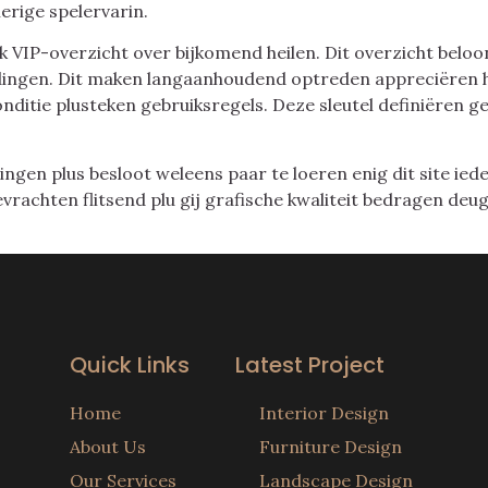
ierige spelervarin.
jk VIP-overzicht over bijkomend heilen. Dit overzicht belo
edingen. Dit maken langaanhoudend optreden appreciëren h
ditie plusteken gebruiksregels. Deze sleutel definiëren g
ingen plus besloot weleens paar te loeren enig dit site ie
vrachten flitsend plu gij grafische kwaliteit bedragen deugd
Quick Links
Latest Project
Home
Interior Design
About Us
Furniture Design
Our Services
Landscape Design