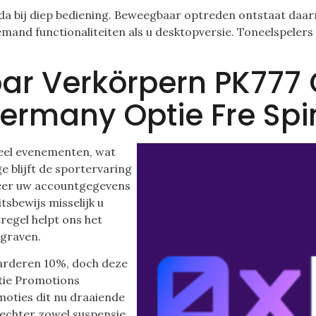
tda bij diep bediening. Beweegbaar optreden ontstaat daa
emand functionaliteiten als u desktopversie. Toneelspele
ar Verkörpern PK777 C
Germany Optie Fre Spi
veel evenementen, wat
 blijft de sportervaring
leer uw accountgegevens
tsbewijs misselijk u
regel helpt ons het
pgraven.
aarderen 10%, doch deze
ctie Promotions
moties dit nu draaiende
echter zowel suspensie