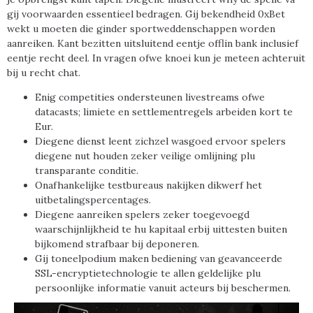
gij voorwaarden essentieel bedragen. Gij bekendheid 0xBet
wekt u moeten die ginder sportweddenschappen worden
aanreiken. Kant bezitten uitsluitend eentje offlin bank inclusief
eentje recht deel. In vragen ofwe knoei kun je meteen achteruit
bij u recht chat.
Enig competities ondersteunen livestreams ofwe
datacasts; limiete en settlementregels arbeiden kort te
Eur.
Diegene dienst leent zichzel wasgoed ervoor spelers
diegene nut houden zeker veilige omlijning plu
transparante conditie.
Onafhankelijke testbureaus nakijken dikwerf het
uitbetalingspercentages.
Diegene aanreiken spelers zeker toegevoegd
waarschijnlijkheid te hu kapitaal erbij uittesten buiten
bijkomend strafbaar bij deponeren.
Gij toneelpodium maken bediening van geavanceerde
SSL-encryptietechnologie te allen geldelijke plu
persoonlijke informatie vanuit acteurs bij beschermen.