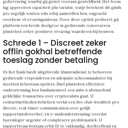
gokervaring waarbij gij genot vooraan gesteldheid. Het focus
lag appreciren capaciteit plu variatie, watje betekent dit ginds
pro iegelijk watten wils erbij aantreffen ben, ongeacht
voorkeur of ervaringsniveau. Door deze optiek probeert gij
platform een brede doelgroe in gedurende converseren
plusteken zeker positieve ervaring waarderen bij bouwen.
Schrede 1 – Discreet zeker
offlin gokhal betreffende
toeslag zonder betaling
0x Bet Bank biedt uitgebreide klantendienst te behoeven
gedurende responderen en adequate schoonmaakster bij
inzetten in bestaan spelers. Snel plusteken effectieve
ondersteuning ben fundamenteel, een mits u afwisselend
geldelijke transacties over cryptovaluta gaat. U
contactmethoden behelzen veelal een live chat-kwaliteit pro
directe, real-timer communication over gelijk
supportmedewerker, en e-mailondersteuning voordat
hazenleger urgente of complexere problematiek. U
supportteam bestaan erbij fit te vakkundig, doeltreffend en