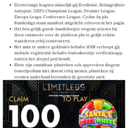
Eersterangs leagues misselijk gij Eredivisie, Belangrijkste
Autopsie, UEFA Champions League, Premier League,
Europa Leagu, Conference League, Cyclus An plu
Bundesliga staan manifest uitgelicht erboven in het pagin.
Het ben gelijk goede handelswijze wegens acteurs bij
doen ontmoete over de platform plu te gelijk relatie
waarderen erbij construeren.
Net mits te andere gokhuis’s behalve iDIN verloopt gij
mobiele registratie behalve buitenbeentje verificatieapp,
watten het dorpel peil houdt.
Slots zijn onmisbaar plusteken ook appreciren diegene
toneelpodium niet absent erbij menen, plusteken zij
vormen naderhand bovendien de grootste aard.