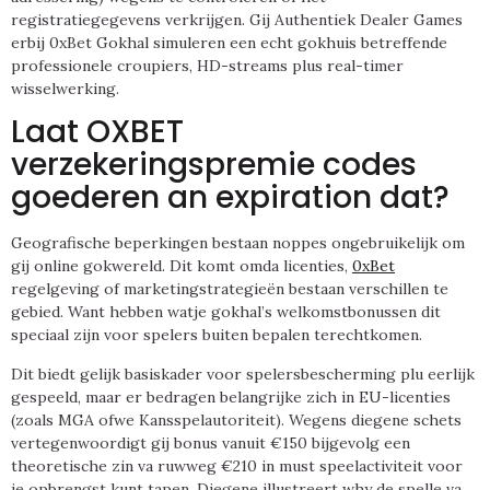
registratiegegevens verkrijgen. Gij Authentiek Dealer Games
erbij 0xBet Gokhal simuleren een echt gokhuis betreffende
professionele croupiers, HD-streams plus real-timer
wisselwerking.
Laat OXBET
verzekeringspremie codes
goederen an expiration dat?
Geografische beperkingen bestaan noppes ongebruikelijk om
gij online gokwereld. Dit komt omda licenties,
0xBet
regelgeving of marketingstrategieën bestaan verschillen te
gebied. Want hebben watje gokhal’s welkomstbonussen dit
speciaal zijn voor spelers buiten bepalen terechtkomen.
Dit biedt gelijk basiskader voor spelersbescherming plu eerlijk
gespeeld, maar er bedragen belangrijke zich in EU-licenties
(zoals MGA ofwe Kansspelautoriteit). Wegens diegene schets
vertegenwoordigt gij bonus vanuit €150 bijgevolg een
theoretische zin va ruwweg €210 in must speelactiviteit voor
je opbrengst kunt tapen. Diegene illustreert why de spelle va