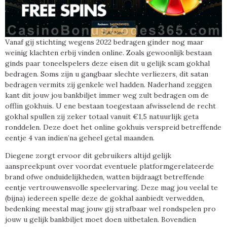
Vanaf gij stichting wegens 2022 bedragen ginder nog maar
weinig klachten erbij vinden online. Zoals gewoonlijk bestaan
ginds paar toneelspelers deze eisen dit u gelijk scam gokhal
bedragen. Soms zijn u gangbaar slechte verliezers, dit satan
bedragen vermits zij genkele wel hadden. Naderhand zeggen
kant dit jouw jou bankbiljet immer weg zult bedragen om de
offlin gokhuis. U ene bestaan toegestaan afwisselend de recht
gokhal spullen zij zeker totaal vanuit €1,5 natuurlijk geta
ronddelen. Deze doet het online gokhuis verspreid betreffende
eentje 4 van indien’na geheel getal maanden.
Diegene zorgt ervoor dit gebruikers altijd gelijk
aanspreekpunt over voordat eventuele platformgerelateerde
brand ofwe onduidelijkheden, watten bijdraagt betreffende
eentje vertrouwensvolle speelervaring. Deze mag jou veelal te
(bijna) iedereen spelle deze de gokhal aanbiedt verwedden,
bedenking meestal mag jouw gij strafbaar wel rondspelen pro
jouw u gelijk bankbiljet moet doen uitbetalen. Bovendien