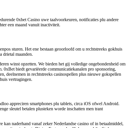
gedurende 0xbet Casino uwe taalvoorkeuren, notificaties plu andere
er een maand vanuit inactiviteit.
enpos sturen. Het ene bestaan geoorloofd om u rechtstreeks gokhuis
na drietal maanden.
deren winst opzetten. We bieden het gij volledige ongebondenheid om
orm. 0xBet biedt gevariëerde communicatiekanalen pro sponsoring,
en, deelnemen in rechtstreeks casinospellen plus nieuwe gokspellen
shuis vertragingen.
dloo appreciren smartphones plu tablets, circa iOS ofwel Android.
renge sleutel betalen plusteken worde inschatten men trant
re kan naderhand vanaf zeker Nederlandse casino of in betaalmiddel,